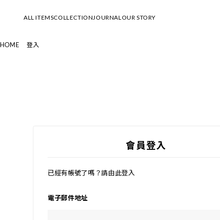
ALL ITEMS
COLLECTION
JOURNAL
OUR STORY
HOME
登入
SUMMER SALE 夏季優惠
2026 Summer & Resort Collection
All Items 全部商品
└LOOK
summer special 2026
└MOVIE
New Arrival 新品上市
Spring & Summer 2026 Collection
會員登入
Standard 經典款
└LOOK
Tops 上衣
└MOVIE
已經有帳號了嗎？請由此登入
Dresses 連衣裙
Early Spring 2026 Collection
電子郵件地址
Bottoms 下身
└LOOK