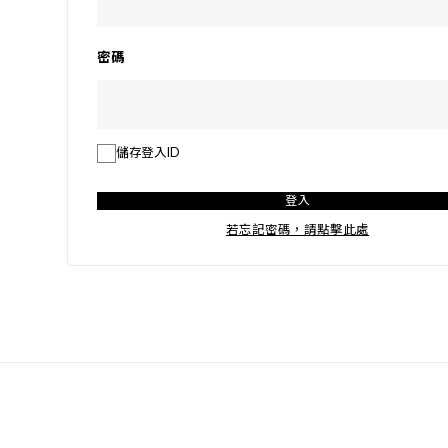
Outer 外衣
Winter 2025 Collection
密碼
└LOOK
└MOVIE
儲存登入ID
Autumn & Winter Collection 2025
登入
└LOOK
若忘記密碼，請點擊此處
└MOVIE