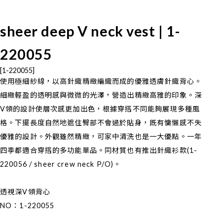
sheer deep V neck vest | 1-
220055
[1-220055]
使用極細紗線，以高針織精緻編織而成的優雅透膚針織背心。
細緻輕盈的透明感與微微的光澤，營造出精緻高雅的印象。深
V領的設計使層次感更加出色，根據穿搭不同能夠展現多種風
格。下擺長度自然地遮住臀部不會過於貼身，既有慵懶感不失
優雅的設計。外觀雖然精緻，可家中清洗也是一大優點。一年
四季都適合穿搭的多功能單品。同材質也有推出針織衫款(1-
220056 / sheer crew neck P/O)。
透視深V領背心
NO：1-220055