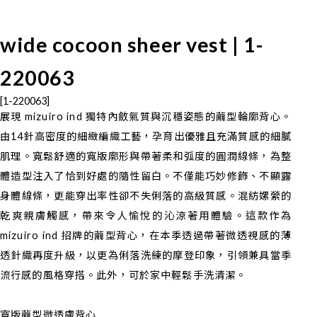
wide cocoon sheer vest | 1-
220063
[1-220063]
展現 mizuiro ind 獨特內斂氣質與沉穩姿態的繭型輪廓背心。
由14針高密度的細緻編織工藝，孕育出優雅且充滿質感的細膩
肌理。寬鬆舒適的寬版廓形與帶著柔和弧度的圓潤線條，為整
體造型注入了恰到好處的隨性留白。不僅能巧妙修飾、不顯露
身體線條，更能穿出率性卻不失俐落的高級質感。混紡嫘縈的
乾爽親膚觸感，帶來令人愉悅的沁涼著用體驗。這款作為
mizuiro ind 招牌的繭型背心，在本季透過帶著微透視感的薄
透針織再度升級，以更為俐落洗練的摩登印象，引領兼具當季
流行感的風格穿搭。此外，可於家中輕鬆手洗清潔。
寬版繭型微透膚背心