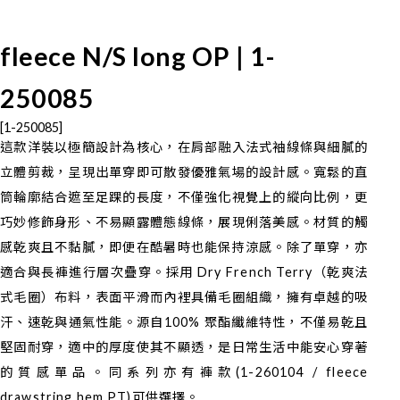
fleece N/S long OP | 1-
250085
[1-250085]
這款洋裝以極簡設計為核心，在肩部融入法式袖線條與細膩的
立體剪裁，呈現出單穿即可散發優雅氣場的設計感。寬鬆的直
筒輪廓結合遮至足踝的長度，不僅強化視覺上的縱向比例，更
巧妙修飾身形、不易顯露體態線條，展現俐落美感。材質的觸
感乾爽且不黏膩，即便在酷暑時也能保持涼感。除了單穿，亦
適合與長褲進行層次疊穿。採用 Dry French Terry（乾爽法
式毛圈）布料，表面平滑而內裡具備毛圈組織，擁有卓越的吸
汗、速乾與通氣性能。源自100% 聚酯纖維特性，不僅易乾且
堅固耐穿，適中的厚度使其不顯透，是日常生活中能安心穿著
的質感單品。同系列亦有褲款(1-260104 / fleece
drawstring hem PT)可供選擇。