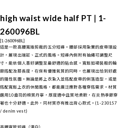
high waist wide half PT | 1-
260096BL
[1-260096BL]
這是一款高腰寬版剪裁的五分短褲。腰部採用紮實的皮帶環設
計，展現出端莊、正式的風格。短褲內側附有抽繩可調整尺
寸，能依個人喜好調整至最舒適的貼合感。寬鬆如裙裝般的輪
廓搭配及膝長度，在保有優雅氣質的同時，也展現出恰到好處
的隨性氛圍。無論是將上衣紮入並搭配皮帶的俐落造型，或是
搭配寬鬆上衣的休閒風格，都能廣泛應對各種穿搭需求。材質
選用10盎司的棉質丹寧，厚度適中且質地柔軟，在炎熱季節穿
著也十分舒適。此外，同材質亦有推出背心款式。(1-230157
/ denim vest)
高腰寬管短褲（漂白）