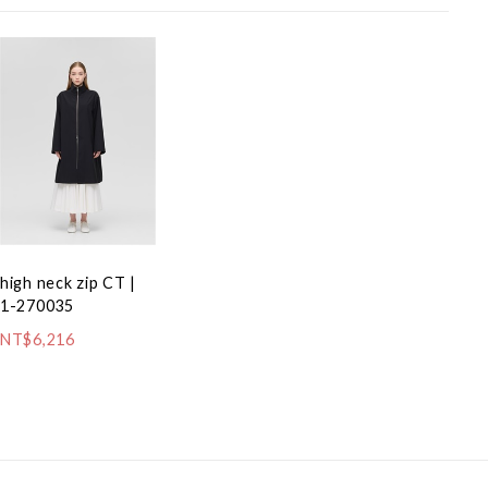
high neck zip CT |
1-270035
NT$6,216