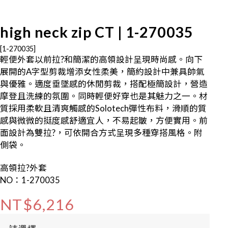
high neck zip CT | 1-270035
[1-270035]
輕便外套以前拉?和簡潔的高領設計呈現時尚感。向下
展開的A字型剪裁增添女性柔美，簡約設計中兼具帥氣
與優雅。適度垂墜感的休閒剪裁，搭配極簡設計，營造
摩登且洗練的氛圍。同時輕便好穿也是其魅力之一。材
質採用柔軟且清爽觸感的Solotech彈性布料，滑順的質
感與微微的挺度感舒適宜人，不易起皺，方便實用。前
面設計為雙拉?，可依開合方式呈現多種穿搭風格。附
側袋。
高領拉?外套
NO：1-270035
NT$6,216