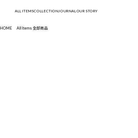
ALL ITEMS
COLLECTION
JOURNAL
OUR STORY
HOME
All Items 全部商品
SUMMER SALE 夏季優惠
2026 Summer & Resort Collection
All Items 全部商品
└LOOK
summer special 2026
└MOVIE
New Arrival 新品上市
Spring & Summer 2026 Collection
Standard 經典款
└LOOK
Tops 上衣
└MOVIE
Dresses 連衣裙
Early Spring 2026 Collection
Bottoms 下身
└LOOK