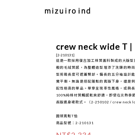
crew neck wide T |
[2-210131]
這是一款採用復古加工棉質面料製成的大版型
般的毛絨質感，為整體造型增添了洗鍊的時
型剪裁長度可遮蓋臀部。偏長的五分袖設計
覺平衡。無論是搭配蓬鬆的寬版下身，還是
配性極高的單品。單穿呈現率性風格，或與
100%純棉材質觸感乾爽舒適，即使在炎熱季
長版連身裙款式。（2-250102 / crew neck l
圓領寬鬆T恤
商品型號：2-210131
NT$2,334