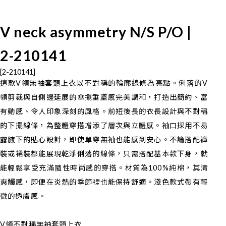
V neck asymmetry N/S P/O |
2-210141
[2-210141]
這款V領無袖套頭上衣以不對稱的輪廓線條為亮點。俐落的V
領剪裁與自側邊延展的傘擺垂墜感完美調和，打造出簡約、富
有動感、令人印象深刻的風格。前短後長的衣長設計與不對稱
的下擺線條，為整體穿搭增添了層次與立體感。袖口採用不易
露腋下的貼心設計，即使單穿無袖也能感到安心。不論搭配褲
裝或裙裝都能展現乾淨俐落的線條，只需搭配基本款下身，就
能輕鬆享受充滿隨性時尚感的穿搭。材質為100%純棉，其清
爽觸感，即便在炎熱的季節裡也能保持舒適。淺色款式帶有輕
微的透膚感。
V領不對稱無袖套頭上衣