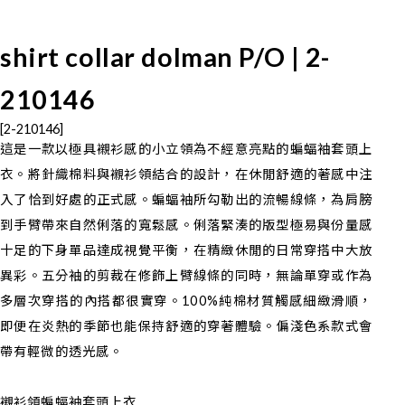
shirt collar dolman P/O | 2-
210146
[2-210146]
這是一款以極具襯衫感的小立領為不經意亮點的蝙蝠袖套頭上
衣。將針織棉料與襯衫領結合的設計，在休閒舒適的著感中注
入了恰到好處的正式感。蝙蝠袖所勾勒出的流暢線條，為肩膀
到手臂帶來自然俐落的寬鬆感。俐落緊湊的版型極易與份量感
十足的下身單品達成視覺平衡，在精緻休閒的日常穿搭中大放
異彩。五分袖的剪裁在修飾上臂線條的同時，無論單穿或作為
多層次穿搭的內搭都很實穿。100%純棉材質觸感細緻滑順，
即便在炎熱的季節也能保持舒適的穿著體驗。偏淺色系款式會
帶有輕微的透光感。
襯衫領蝙蝠袖套頭上衣