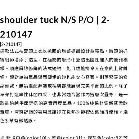
shoulder tuck N/S P/O | 2-
210147
[2-210147]
這款法式袖套頭上衣以搶眼的肩部抓褶設計為亮點。肩頭的抓
褶細節增添了造型，在極簡的廓形中營造出隨性迷人的優雅模
樣。順應肩線修飾的法式短袖，能自然遮掩令人在意的上臂線
條，讓對無袖單品望而卻步的妳也能安心穿著。俐落緊湊的修
身剪裁，無論搭配褲裝或裙裝都能展現完美平衡的比例。除了
單穿打造率性休閒風采，也非常適合當作內搭層次疊穿，是一
款能跨越季節穿搭的高實用度單品。100%純棉材質觸感柔軟
親膚，清爽舒適的著用感讓妳在炎熱季節裡依舊維持優雅。淺
色系帶有微透感。
※ 新增白色(color10)、藍色(color31)、深灰色(color92)等