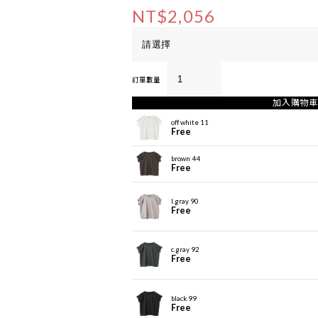
NT$2,056
訂單數量
加入購物車
off white 11
Free
brown 44
Free
l.gray 90
Free
c.gray 92
Free
black 99
Free