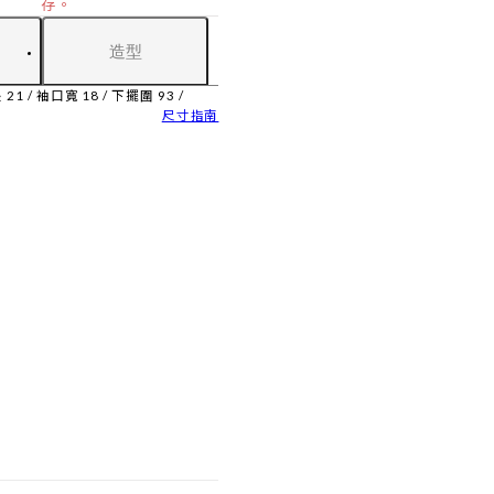
存。
造型
1 / 袖口寬 18 / 下擺圍 93 /
尺寸指南