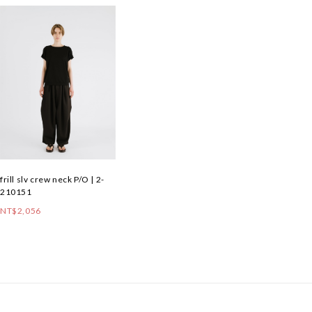
frill slv crew neck P/O | 2-
210151
NT$2,056