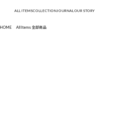
ALL ITEMS
COLLECTION
JOURNAL
OUR STORY
HOME
All Items 全部商品
SUMMER SALE 夏季優惠
2026 Summer & Resort Collection
All Items 全部商品
└LOOK
summer special 2026
└MOVIE
New Arrival 新品上市
Spring & Summer 2026 Collection
Standard 經典款
└LOOK
Tops 上衣
└MOVIE
Dresses 連衣裙
Early Spring 2026 Collection
Bottoms 下身
└LOOK