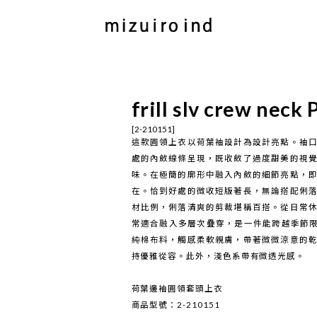
frill slv crew neck
[2-210151]
這款圓領上衣以荷葉袖設計為設計亮點。袖
處的內斂線條呈現，既收斂了過度甜美的視
味。在極簡的廓形中融入內斂的細節亮點，
在。恰到好處的微收短版著長，無論搭配俐
材比例，俐落清爽的剪裁堪稱百搭。從日常
常適合融入多層次疊穿，是一件能跨越季節限制
純棉布料，觸感柔軟親膚，帶著微微涼意的
持優雅從容。此外，淺色系帶有微透光感。
荷葉邊袖圓領套頭上衣
商品型號：2-210151