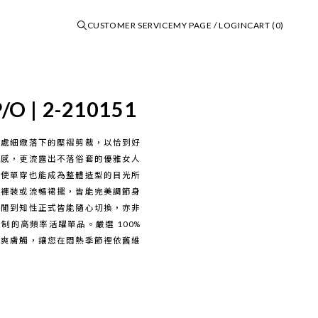
CUSTOMER SERVICE
MY PAGE / LOGIN
CART (0)
Shopping Guide
 P/O | 2-210151
Information
口處細緻落下的壓褶剪裁，以恰到好
Favorite List
覺感，更流露出不落俗套的優雅女人
即使單穿也能成為整體造型的目光所
Contact Us
落褲裝或流暢裙擺，皆能完美調節身
Subscribe Newsletter
休閒到知性正式皆能隨心切換，亦非
的高頻率活躍單品。嚴選 100%
乾爽膚觸，讓您在悶熱季節裡依舊維