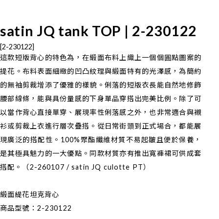
satin JQ tank TOP | 2-230122
[2-230122]
這款短版背心的特色為，在緞面布料上織上一個個圓點圖案的
提花。布料表面細緻的凹凸紋理與緞面特有的光澤感，為簡約
的無袖剪裁增添了優雅的樣貌。俐落的短版衣長能自然地修飾
腰部線條，能與具份量感的下身單品穿搭出完美比例。除了可
以當作背心直接單穿、展現率性俐落感之外，也非常適合與襯
衫或剪裁上衣進行層次疊搭。從日常街頭到正式場合，都能展
現廣泛的搭配性。100%聚酯纖維材質不易起皺且便於保養，
是其極具魅力的一大優點。同款材質亦有推出寬褲裙可供成套
搭配。（2-260107 / satin JQ culotte PT）
緞面緹花坦克背心
商品型號：2-230122