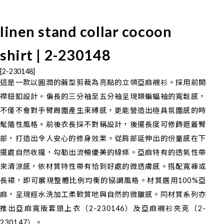
linen stand collar cocoon
shirt | 2-230148
[2-230148]
這是一款以圓潤的繭型剪裁為亮點的立領亞麻襯衫。採用前開
襟鈕釦設計。偏長的三分袖至五分袖呈現類蝙蝠袖的寬鬆感，
不僅不會對手臂周圍產生束縛感，更能營造出極具氛圍感的時
髦隨性風格。前後衣長採不對稱設計，後擺長度可修飾遮蓋臀
部，打造出令人安心的修身效果。從肩部延伸出的份量感在下
擺處自然收攏，勾勒出流暢優美的線條。亞麻特有的透氣性帶
來清涼感，依材質特性帶有恰到好處的微透膚感。搭配寬褲或
長裙，即可展現整體比例均衡的協調風格。材質選用100%亞
麻，呈現經水洗加工柔軟質地與自然的微皺感。同材質系列亦
推出亞麻寬版套頭上衣（2-230146）及亞麻襯衫夾克（2-
230147）。