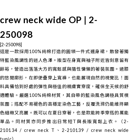
crew neck wide OP | 2-
250098
[2-250098]
這是一款採用100%純棉打造的圓領一件式連身裙，散發著獨
特藍染風調性的迷人色澤。版型在身寬與袖子附近皆刻意留有
餘裕，營造出落落大方的寬鬆感與隨性慵懶的著裝氛圍。過膝
的悠閒廓形，在即便疊穿上寬褲，也能展現自然的視覺比！面
料具備恰到好處的彈性與極佳的親膚實穿度，確保全天候的舒
適體驗。嚴選100%純棉材質，其自帶的藍染風色調極具質樸
氛圍；搭配不易褪色的高穩定染色工藝，反覆洗滌仍能維持顯
色細緻又亮麗。既可以在夏日穿著，也是款能跨季穿搭的萬能
單品。同材質亦同步推出日常短T與長版寬鬆上衣。（2-
210134 / crew neck T、2-210139 / crew neck wide
tunic）