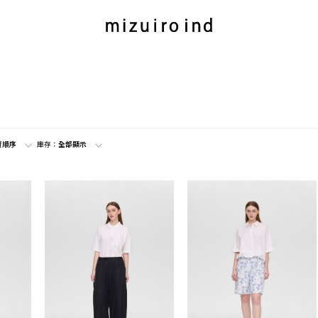
賣順序
庫存：
全部顯示