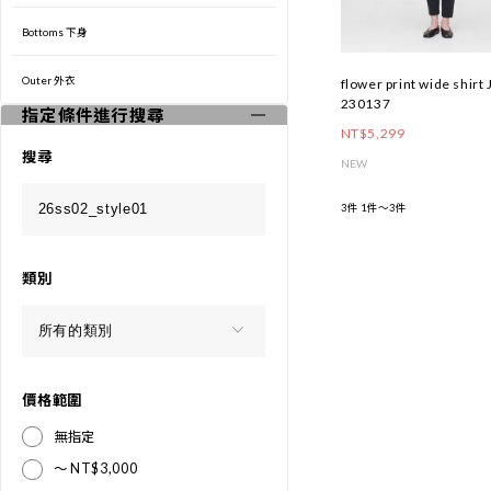
Outer 外衣
Winter 2025 Collection
Bottoms 下身
└LOOK
Outer 外衣
flower print wide shirt J
230137
指定條件進行搜尋
└MOVIE
NT$5,299
搜尋
NEW
Autumn & Winter Collection 2025
3件
1件～3件
└LOOK
└MOVIE
類別
價格範圍
無指定
～ NT$3,000