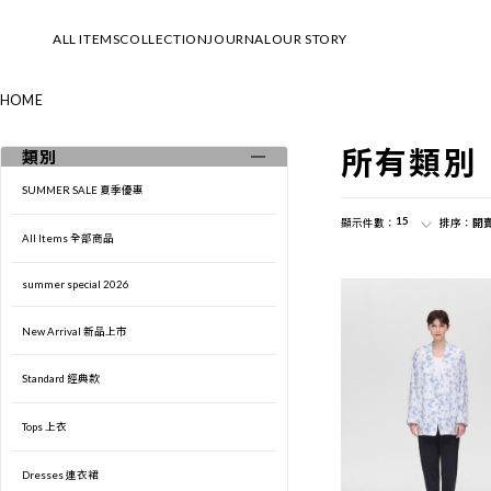
ALL ITEMS
COLLECTION
JOURNAL
OUR STORY
HOME
SUMMER SALE 夏季優惠
2026 Summer & Resort Collection
所有類別
類別
All Items 全部商品
└LOOK
SUMMER SALE 夏季優惠
summer special 2026
└MOVIE
15
顯示件數：
排序：
開
All Items 全部商品
New Arrival 新品上市
Spring & Summer 2026 Collection
summer special 2026
Standard 經典款
└LOOK
New Arrival 新品上市
Tops 上衣
└MOVIE
Standard 經典款
Dresses 連衣裙
Early Spring 2026 Collection
Tops 上衣
Bottoms 下身
└LOOK
Dresses 連衣裙