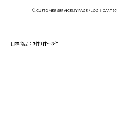
CUSTOMER SERVICE
MY PAGE / LOGIN
CART (0)
Shopping Guide
目標商品：
3件
1件～3件
Information
Favorite List
Contact Us
Subscribe Newsletter