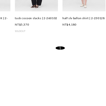
K | 2-
tuck cocoon slacks | 2-260102
half slv ballon shirt | 2-230128
NT$5,370
NT$4,180
SOLDOUT
1