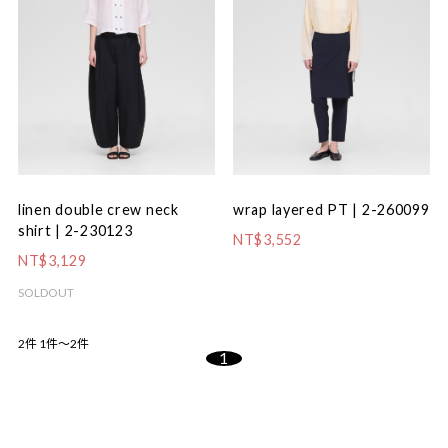
linen double crew neck
wrap layered PT | 2-260099
shirt | 2-230123
NT$3,552
NT$3,129
SOLDOUT
2件
1件～2件
1