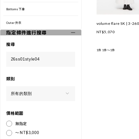
Outer 外衣
Winter 2025 Collection
Bottoms 下身
└LOOK
Outer 外衣
volume flare SK | 3-26
NT$5,070
指定條件進行搜尋
└MOVIE
搜尋
Autumn & Winter Collection 2025
1件
1件～1件
└LOOK
└MOVIE
類別
價格範圍
無指定
～ NT$3,000