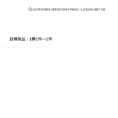
CUSTOMER SERVICE
MY PAGE / LOGIN
CART (0)
Shopping Guide
目標商品：
1件
1件～1件
Information
Favorite List
Contact Us
Subscribe Newsletter