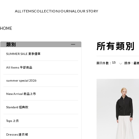
ALL ITEMS
COLLECTION
JOURNAL
OUR STORY
HOME
SUMMER SALE 夏季優惠
2026 Summer & Resort Collection
所有類別
類別
All Items 全部商品
└LOOK
SUMMER SALE 夏季優惠
summer special 2026
└MOVIE
15
顯示件數：
排序：
最
All Items 全部商品
New Arrival 新品上市
Spring & Summer 2026 Collection
summer special 2026
Standard 經典款
└LOOK
New Arrival 新品上市
Tops 上衣
└MOVIE
Standard 經典款
Dresses 連衣裙
Early Spring 2026 Collection
Tops 上衣
Bottoms 下身
└LOOK
Dresses 連衣裙