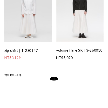
volume flare SK | 3-260010
zip shirt | 1-230147
NT$5,070
NT$3,129
2件
1件～2件
1