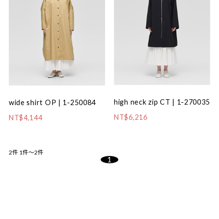
high neck zip CT | 1-270035
wide shirt OP | 1-250084
NT$6,216
NT$4,144
2件
1件～2件
1