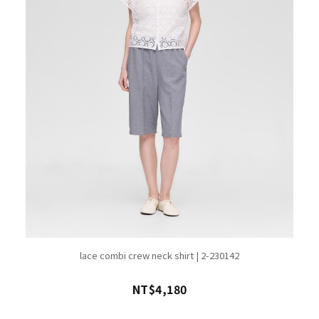
lace combi crew neck shirt | 2-230142
NT$4,180