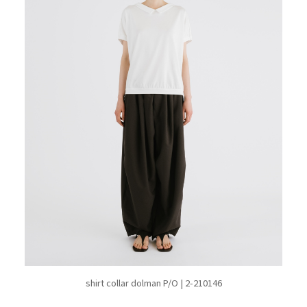
shirt collar dolman P/O | 2-210146