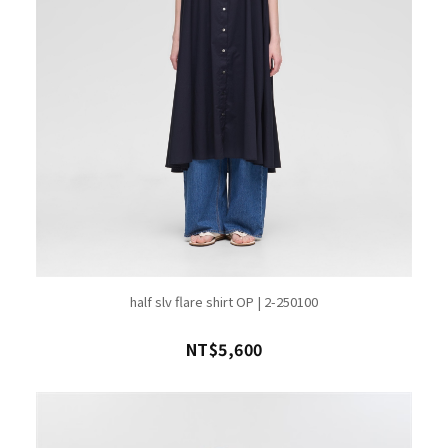
half slv flare shirt OP | 2-250100
NT$5,600