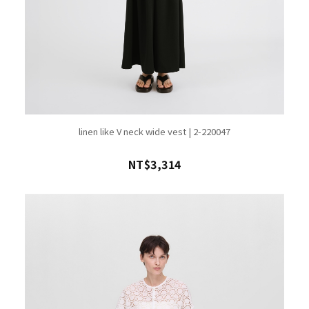
linen like V neck wide vest | 2-220047
NT$3,314