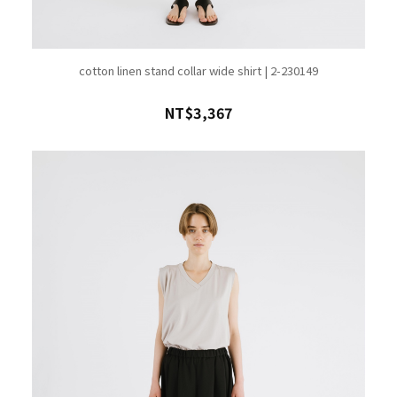
cotton linen stand collar wide shirt | 2-230149
NT$3,367