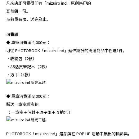
凡來店即可獲得印有「mizuiro ind」原創烙印的
瓦煎餅一份。
※數量有限，送完為止。
消費禮
◆ 單筆消費滿 4,000元：
可從 PHOTOBOOK「mizuiro ind」延伸設計的周邊商品中任選1件。
・收納包（2款）
・A5活頁筆記本（2款）
・方巾（4款）
◆ 單筆消費滿 8,000元：
贈送一筆箋禮盒組
（ 一筆箋＋信封＋原子筆＋收納包 ）
PHOTOBOOK「mizuiro ind」是品牌在 POP UP 活動中展出的攝影集。